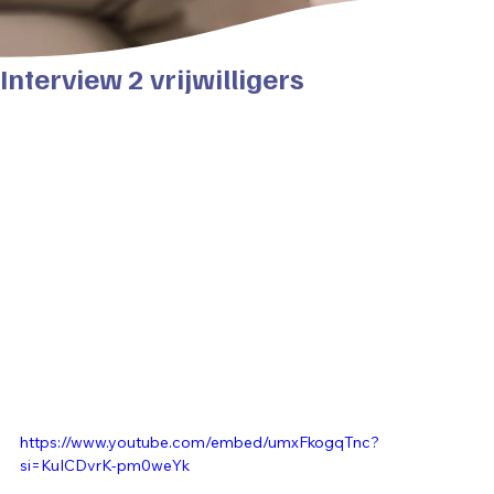
Interview 2 vrijwilligers
https://www.youtube.com/embed/umxFkogqTnc?
si=KuICDvrK-pm0weYk