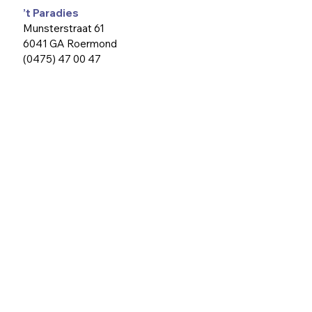
’t Paradies
Munsterstraat 61
6041 GA Roermond
(0475) 47 00 47
info@paradiesroermond.nl
Agenda
Activiteiten
Ontmoeten en ontspannen
Hulp
In Beeld
Over ons
Contact
ANBI informatie
Gemeente Roermond
Partners
Senioren Roermond