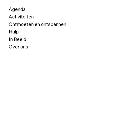
Agenda
Activiteiten
Ontmoeten en ontspannen
Hulp
In Beeld
Over ons
Contact
ANBI informatie
Gemeente Roermond
Partners
Senioren Roermond
© 2025 't Paradies |
Privacy
|
Algemene voorwaarden
|
Design Koala Bandits