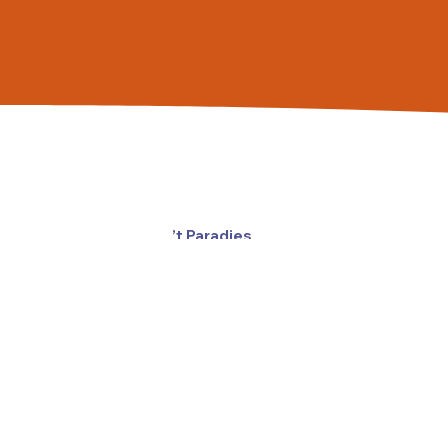
’t Paradies
Munsterstraat 61
6041 GA Roermond
(0475) 47 00 47
info@paradiesroermond.nl