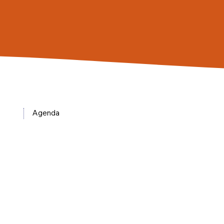
Agenda
Activiteiten
Ontmoeten en ontspannen
Hulp
In Beeld
Over ons
Contact
ANBI informatie